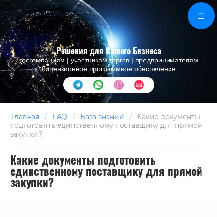
Решения для Вашего Бизнеса
госкомпаниям | участникам торгов | предпринимателям
Лицензионное программное обеспечение
Главная
/
FAQ
/
База знаний
/
Какие документы
подготовить единственному поставщику для прямой
закупки?
Какие документы подготовить
единственному поставщику для прямой
закупки?