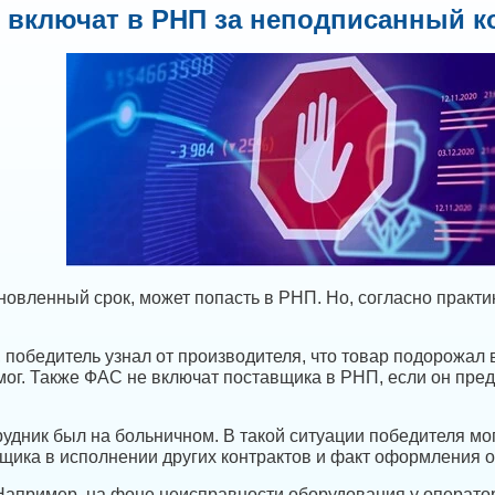
е включат в РНП за неподписанный к
новленный срок, может попасть в РНП. Но, согласно практи
, победитель узнал от производителя, что товар подорожал 
мог. Также ФАС не включат поставщика в РНП, если он пре
удник был на больничном. В такой ситуации победителя мо
ика в исполнении других контрактов и факт оформления о
 Например, на фоне неисправности оборудования у оператора