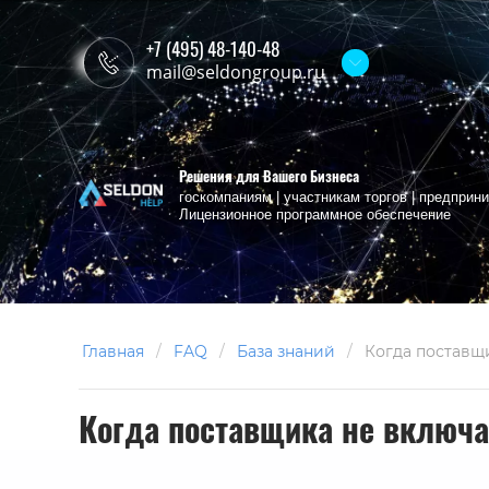
+7 (495) 48-140-48
mail@seldongroup.ru
Решения для Вашего Бизнеса
госкомпаниям | участникам торгов | предпри
Лицензионное программное обеспечение
Главная
/
FAQ
/
База знаний
/
Когда поставщ
Когда поставщика не включа