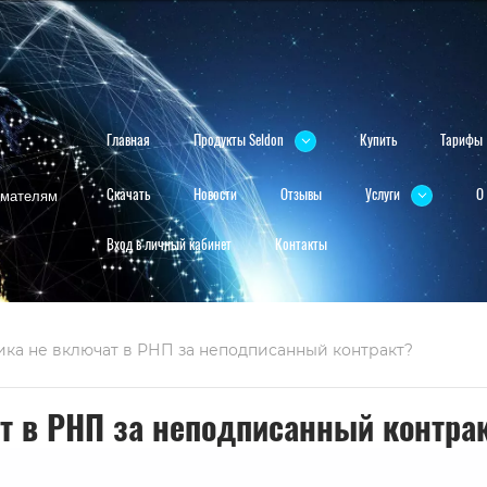
Главная
Продукты Seldon
Купить
Тарифы
нимателям
Скачать
Новости
Отзывы
Услуги
О
Вход в личный кабинет
Контакты
ика не включат в РНП за неподписанный контракт?
т в РНП за неподписанный контрак