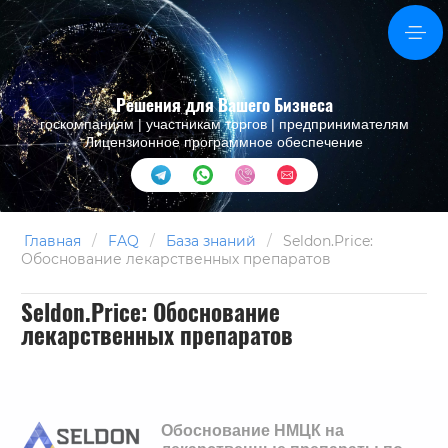
Решения для Вашего Бизнеса
госкомпаниям | участникам торгов | предпринимателям
Лицензионное программное обеспечение
Главная
/
FAQ
/
База знаний
/
Seldon.Price:
Обоснование лекарственных препаратов
Seldon.Price: Обоснование
лекарственных препаратов
Обоснование НМЦК на