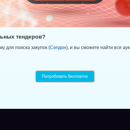
альных тендеров?
у для поиска закупок (
Селдон
), и вы сможете найти все ау