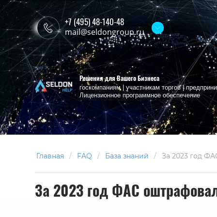
+7 (495) 48-140-48
mail@seldongroup.ru
Решения для Вашего Бизнеса
госкомпаниям | участникам торгов | предпри
Лицензионное программное обеспечение
Главная
/
FAQ
/
База знаний
/
За 2023 год Ф
За 2023 год ФАС оштрафовал