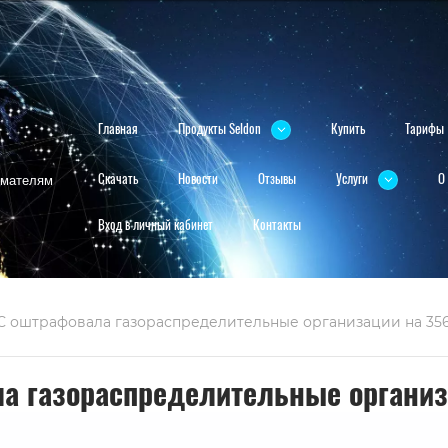
Главная
Продукты Seldon
Купить
Тарифы
нимателям
Скачать
Новости
Отзывы
Услуги
О
Вход в личный кабинет
Контакты
АС оштрафовала газораспределительные организации на 356
а газораспределительные организ