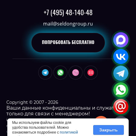
+7 (495) 48-140-48
mail@seldongroup.ru
ПОПРОБОВАТЬ
БЕСПЛАТНО
Copyright © 2007 - 2026
Ваши данные конфиденциальны и служат
только для связи с менеджером!
Используем cookies для корректной работы сайта, персонализации
Мы используем файлы cookie для
пользователей и других целей,
предусмотренных
политикой
удобства пользователей. Можно
Закрыть
обработки персональных данных.
ознакомиться подробнее с
политикой