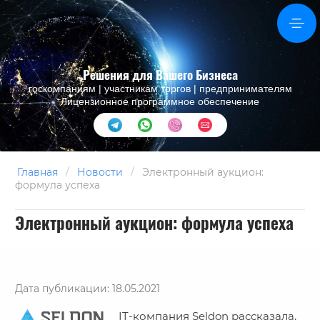
Решения для Вашего Бизнеса
госкомпаниям | участникам торгов | предпринимателям
Лицензионное программное обеспечение
Главная
/
Новости
/
Электронный аукцион:
формула успеха
Электронный аукцион: формула успеха
Дата публикации: 18.05.2021
IT-компания Seldon рассказала,