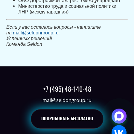
ОАО Дорстроймонтажтрест (международная)
Министерство труда и социальной политики
ЛНР (международная)
Если у вас остались вопросы - напишите
на
mail@seldongroup.ru
.
Успешных решений!
Команда Seldon
+7 (495) 48-140-48
mail@seldongroup.ru
ПОПРОБОВАТЬ
БЕСПЛАТНО