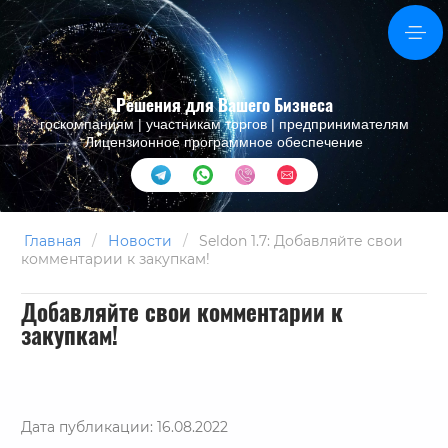
Решения для Вашего Бизнеса
госкомпаниям | участникам торгов | предпринимателям
Лицензионное программное обеспечение
Главная
/
Новости
/
Seldon 1.7: Добавляйте свои
комментарии к закупкам!
Добавляйте свои комментарии к
закупкам!
Дата публикации: 16.08.2022